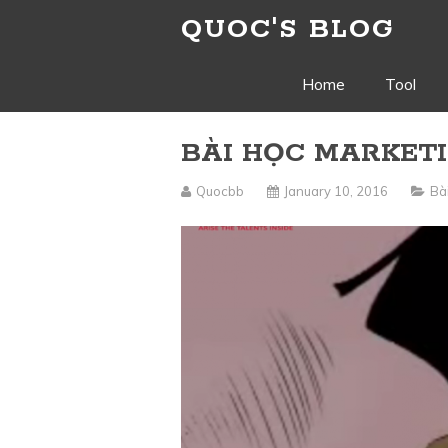
QUOC'S BLOG
Skip
Home
Tool
to
BÀI HỌC MARKETING:
content
Quocbb
January 10, 2016
Bà