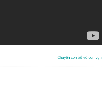
Chuyện con bồ và con vợ
»