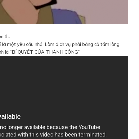
on ốc
ỉ là một yêu cầu nhỏ. Làm dịch vụ phải bằng cả tấm lòng,
 chính là “BÍ QUYẾT CỦA THÀNH CÔNG”