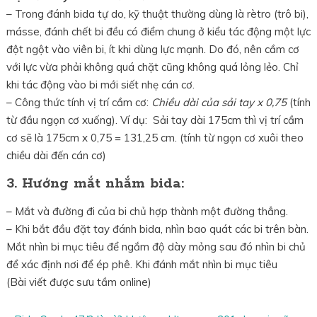
– Trong đánh bida tự do, kỹ thuật thường dùng là rètro (trô bi),
másse, đánh chết bi đều có điểm chung ở kiểu tác động một lực
đột ngột vào viên bi, ít khi dùng lực mạnh. Do đó, nên cầm cơ
với lực vừa phải không quá chặt cũng không quá lỏng lẻo. Chỉ
khi tác động vào bi mới siết nhẹ cán cơ.
– Công thức tính vị trí cầm cơ:
Chiều dài của sải tay x 0,75
(tính
từ đầu ngọn cơ xuống). Ví dụ: Sải tay dài 175cm thì vị trí cầm
cơ sẽ là 175cm x 0,75 = 131,25 cm. (tính từ ngọn cơ xuôi theo
chiều dài đến cán cơ)
3. Hướng mắt nhắm bida:
– Mắt và đường đi của bi chủ hợp thành một đường thẳng.
– Khi bắt đầu đặt tay đánh bida, nhìn bao quát các bi trên bàn.
Mắt nhìn bi mục tiêu để ngắm độ dày mỏng sau đó nhìn bi chủ
để xác định nơi để ép phê. Khi đánh mắt nhìn bi mục tiêu
(Bài viết được sưu tầm online)