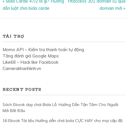
«
Bida Carde 47/2 là gì? Hướng
Htaccess 301 domain cũ qua
dẫn luật chơi bida carde
domain mới
»
TÀI TRỢ
Momo API – Kiểm tra thanh toán tự động
Tăng đánh giá Google Maps
Like68 – Hack like Facebook
Camerakhanhlinh.vn
RECENT POSTS
Sách Ebook dạy chơi Bida Lỗ: Hướng Dẫn Tận Tâm Cho Người
Mới Bắt Đầu
16 Ebook Tài liệu Hướng dẫn chơi bida CỰC HAY cho mọi cấp độ