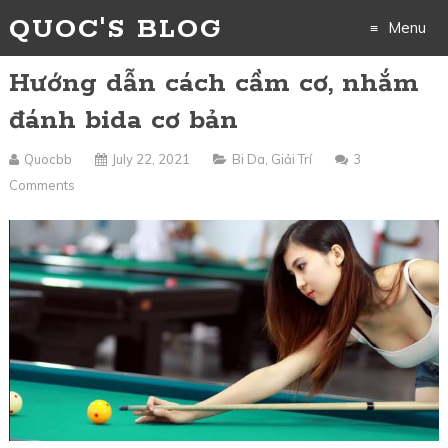
QUOC'S BLOG
Menu
Hướng dẫn cách cầm cơ, nhắm
Skip
đánh bida cơ bản
to
Quocbb
July 22, 2021
Bi Da
,
Giải Trí
3
content
Comments