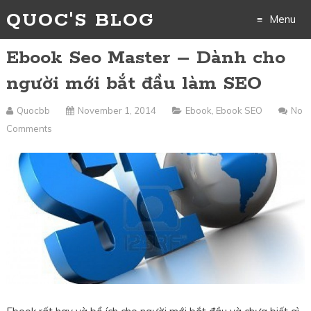
QUOC'S BLOG
Menu
Ebook Seo Master – Dành cho
Skip
người mới bắt đầu làm SEO
to
Quocbb
November 1, 2014
Ebook
,
Ebook SEO
No
content
Comments