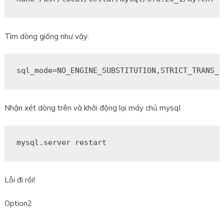
Tìm dòng giống như vậy:
sql_mode
=
NO_ENGINE_SUBSTITUTION
,
STRICT_TRANS_T
Nhận xét dòng trên và khởi động lại máy chủ mysql
mysql
.
server restart
Lỗi đi rồi!
Option2