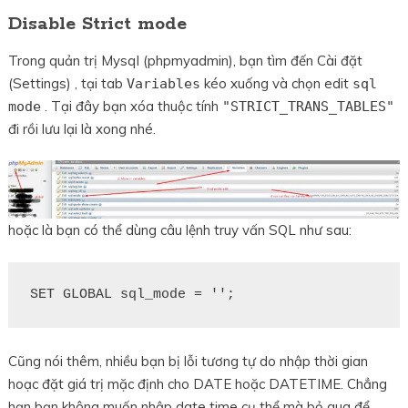
Disable Strict mode
Trong quản trị Mysql (phpmyadmin), bạn tìm đến Cài đặt
(Settings) , tại tab
kéo xuống và chọn edit
Variables
sql
. Tại đây bạn xóa thuộc tính
mode
"STRICT_TRANS_TABLES"
đi rồi lưu lại là xong nhé.
hoặc là bạn có thể dùng câu lệnh truy vấn SQL như sau:
SET GLOBAL sql_mode = '';
Cũng nói thêm, nhiều bạn bị lỗi tương tự do nhập thời gian
hoạc đặt giá trị mặc định cho DATE hoặc DATETIME. Chẳng
hạn bạn không muốn nhập date time cụ thể mà bỏ qua để