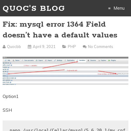
QUOC'S BLOG
Menu
Fix: mysql error 1364 Field
Skip
doesn’t have a default values
to
Quocbb
April 9, 2021
PHP
No Comments
content
Option1
SSH
nano 
/
usr
/
local
/
Cellar
/
mysql
/
5.6.20
_1
/
my
.
cnf