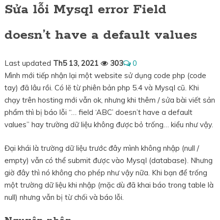
Sửa lỗi Mysql error Field
doesn’t have a default values
Last updated
Th5 13, 2021
303
0
Mình mới tiếp nhận lại một website sử dụng code php (code
tay) đã lâu rồi. Có lẽ từ phiên bản php 5.4 và Mysql cũ. Khi
chạy trên hosting mới vẫn ok, nhưng khi thêm / sửa bài viết sản
phẩm thì bị báo lỗi “… field ‘ABC’ doesn’t have a default
values” hay trường dữ liệu không được bỏ trống… kiểu như vậy.
Đại khái là trường dữ liệu trước đây mình không nhập (null /
empty) vẫn có thể submit được vào Mysql (database). Nhưng
giờ đây thì nó không cho phép như vậy nữa. Khi bạn để trống
một trường dữ liệu khi nhập (mặc dù đã khai báo trong table là
null) nhưng vẫn bị từ chối và báo lỗi.